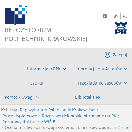
PL
REPOZYTORIUM
POLITECHNIKI KRAKOWSKIEJ
Zaloguj
Informacje o RPK
Informacje dla Autorów
Szukaj
Przeglądanie zasobów
Pomoc / Uwagi
Biblioteka PK
Kolekcja:
Repozytorium Politechniki Krakowskiej
>
Prace dyplomowe
>
Rozprawy doktorskie obronione na PK
>
Rozprawy doktorskie WIŚiE
> Ocena możliwości rozwoju systemu zbiorników wodnych Górnej