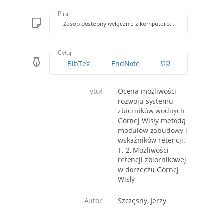
Pliki
Zasób dostępny wyłącznie z komputerów Biblioteki PK
Cytuj
BibTeX
EndNote
Tytuł
Ocena możliwości
rozwoju systemu
zbiorników wodnych
Górnej Wisły metodą
modułów zabudowy i
wskaźników retencji.
T. 2, Możliwości
retencji zbiornikowej
w dorzeczu Górnej
Wisły
Autor
Szczęsny, Jerzy