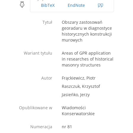
BibTeX
EndNote
Tytuł
Obszary zastosowań
georadaru w diagnostyce
historycznych konstrukcji
murowych
Wariant tytułu
Areas of GPR application
in researches of historical
masonry structures
Autor
Frąckiewicz, Piotr
Raszczuk, Krzysztof
Jasieńko, Jerzy
Opublikowane w
Wiadomości
Konserwatorskie
Numeracja
nr 81