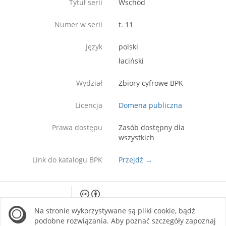
Tytuł serii
Wschód
Numer w serii
t. 11
Język
polski
łaciński
Wydział
Zbiory cyfrowe BPK
Licencja
Domena publiczna
Prawa dostępu
Zasób dostępny dla
wszystkich
Link do katalogu BPK
Przejdź →
Except where otherwise noted, content on this
Na stronie wykorzystywane są pliki cookie, bądź
site is licensed under a Creative Commons
Attribution 4.0 International license.
podobne rozwiązania. Aby poznać szczegóły zapoznaj