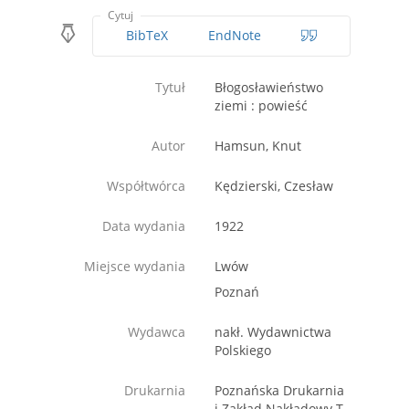
Cytuj
BibTeX
EndNote
Tytuł
Błogosławieństwo
ziemi : powieść
Autor
Hamsun, Knut
Współtwórca
Kędzierski, Czesław
Data wydania
1922
Miejsce wydania
Lwów
Poznań
Wydawca
nakł. Wydawnictwa
Polskiego
Drukarnia
Poznańska Drukarnia
i Zakład Nakładowy T.