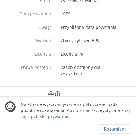
Autor
Życzkowski, Michał
Data powstania
1979
Uwagi
Przybliżona data powstania
Wydział
Zbiory cyfrowe BPK
Licencja
Licencja PK
Prawa dostępu
Zasób dostępny dla
wszystkich
Except where otherwise noted, content on this
Na stronie wykorzystywane są pliki cookie, bądź
site is licensed under a Creative Commons
Attribution 4.0 International license.
podobne rozwiązania. Aby poznać szczegóły zapoznaj
się z
polityką prywatności
.
Rozumiem