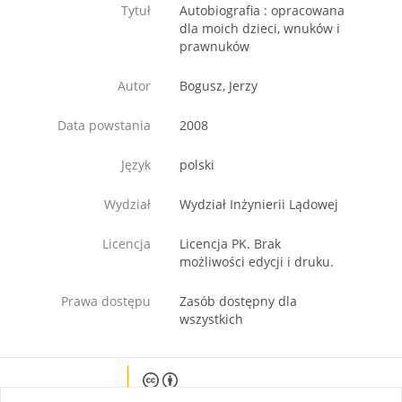
Tytuł
Autobiografia : opracowana
dla moich dzieci, wnuków i
prawnuków
Autor
Bogusz, Jerzy
Data powstania
2008
Język
polski
Wydział
Wydział Inżynierii Lądowej
Licencja
Licencja PK. Brak
możliwości edycji i druku.
Prawa dostępu
Zasób dostępny dla
wszystkich
Except where otherwise noted, content on this