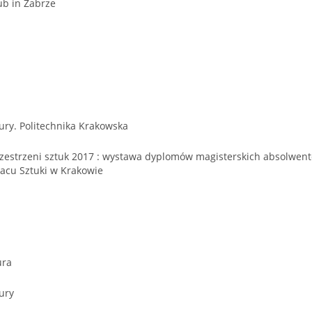
ub in Zabrze
ury. Politechnika Krakowska
rzestrzeni sztuk 2017 : wystawa dyplomów magisterskich absolwentó
łacu Sztuki w Krakowie
ura
ury