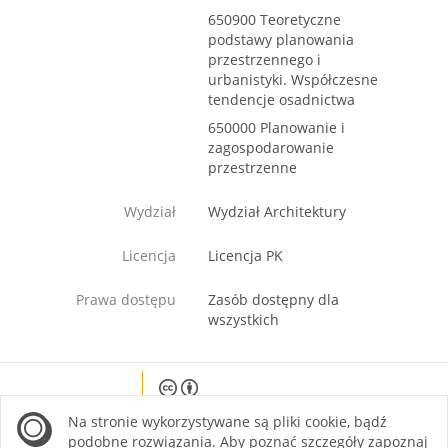
650900 Teoretyczne
podstawy planowania
przestrzennego i
urbanistyki. Współczesne
tendencje osadnictwa
650000 Planowanie i
zagospodarowanie
przestrzenne
Wydział
Wydział Architektury
Licencja
Licencja PK
Prawa dostępu
Zasób dostępny dla
wszystkich
Except where otherwise noted, content on this
Na stronie wykorzystywane są pliki cookie, bądź
site is licensed under a Creative Commons
Attribution 4.0 International license.
podobne rozwiązania. Aby poznać szczegóły zapoznaj