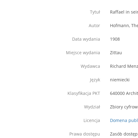
Tytuł
Raffael in se
Autor
Hofmann, Th
Data wydania
1908
Miejsce wydania
Zittau
Wydawca
Richard Menz
Język
niemiecki
Klasyfikacja PKT
640000 Archi
Wydział
Zbiory cyfro
Licencja
Domena publ
Prawa dostępu
Zasób dostęp