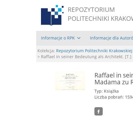
REPOZYTORIUM
POLITECHNIKI KRAKO
Informacje o RPK
Informacje dla Autor
Kolekcja:
Repozytorium Politechniki Krakowskiej
> Raffael in seiner Bedeutung als Architekt. [T.
Raffael in sei
Madama zu Ro
Typ: Książka
Liczba pobrań: 159