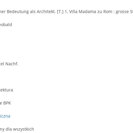
iner Bedeutung als Architekt. [T.] 1, Villa Madama zu Rom : grosse 
eobald
el Nachf.
tektura
we BPK
iczna
ny dla wszystkich