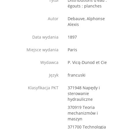
Tytuł
Distributions d'eau :
égouts : planches
Autor
Debauve, Alphonse
Alexis
Data wydania
1897
Miejsce wydania
Paris
Wydawca
P. Vicq-Dunod et Cie
Język
francuski
Klasyfikacja PKT
371948 Napędy i
sterowanie
hydrauliczne
370919 Teoria
mechanizmów i
maszyn
371700 Technologia