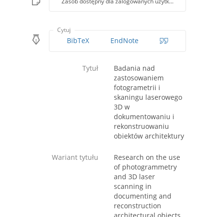
Zasób dostępny dla zalogowanych użytkowników lub z k
Cytuj
BibTeX
EndNote
Tytuł
Badania nad
zastosowaniem
fotogrametrii i
skaningu laserowego
3D w
dokumentowaniu i
rekonstruowaniu
obiektów architektury
Wariant tytułu
Research on the use
of photogrammetry
and 3D laser
scanning in
documenting and
reconstruction
architectural objects