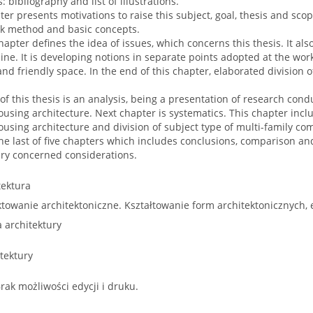
: bibliography and list of illustrations.
ter presents motivations to raise this subject, goal, thesis and scope
rk method and basic concepts.
apter defines the idea of issues, which concerns this thesis. It al
tline. It is developing notions in separate points adopted at the w
and friendly space. In the end of this chapter, elaborated division o
of this thesis is an analysis, being a presentation of research co
ousing architecture. Next chapter is systematics. This chapter in
ousing architecture and division of subject type of multi-family co
e last of five chapters which includes conclusions, comparison and
y concerned considerations.
tektura
towanie architektoniczne. Kształtowanie form architektonicznych, 
 architektury
tektury
Brak możliwości edycji i druku.