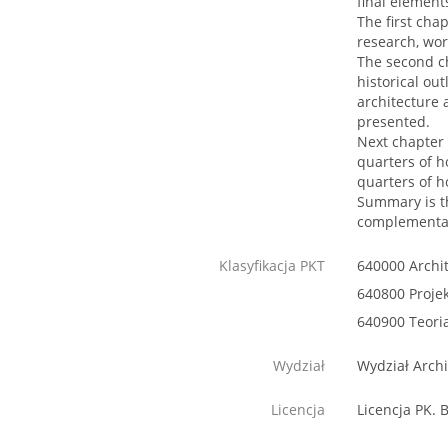
final elements
The first chap
research, wo
The second ch
historical ou
architecture 
presented.
Next chapter 
quarters of h
quarters of h
Summary is th
complementar
Klasyfikacja PKT
640000 Archi
640800 Projek
640900 Teoria
Wydział
Wydział Archi
Licencja
Licencja PK. 