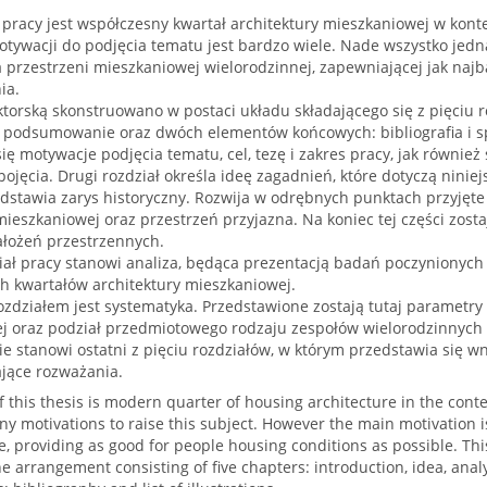
pracy jest współczesny kwartał architektury mieszkaniowej w kont
otywacji do podjęcia tematu jest bardzo wiele. Nade wszystko jedna
 przestrzeni mieszkaniowej wielorodzinnej, zapewniającej jak najb
ia.
orską skonstruowano w postaci układu składającego się z pięciu ro
 podsumowanie oraz dwóch elementów końcowych: bibliografia i spi
ię motywacje podjęcia tematu, cel, tezę i zakres pracy, jak równie
jęcia. Drugi rozdział określa ideę zagadnień, które dotyczą ninie
edstawia zarys historyczny. Rozwija w odrębnych punktach przyjęte
mieszkaniowej oraz przestrzeń przyjazna. Na koniec tej części zos
ałożeń przestrzennych.
ział pracy stanowi analiza, będąca prezentacją badań poczynionyc
h kwartałów architektury mieszkaniowej.
zdziałem jest systematyka. Przedstawione zostają tutaj parametry
j oraz podział przedmiotowego rodzaju zespołów wielorodzinnych
stanowi ostatni z pięciu rozdziałów, w którym przedstawia się wn
ające rozważania.
f this thesis is modern quarter of housing architecture in the conte
y motivations to raise this subject. However the main motivation is 
, providing as good for people housing conditions as possible. Thi
he arrangement consisting of five chapters: introduction, idea, an