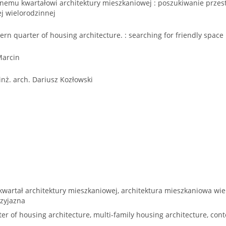
emu kwartałowi architektury mieszkaniowej : poszukiwanie przestr
j wielorodzinnej
n quarter of housing architecture. : searching for friendly space 
Marcin
 inż. arch. Dariusz Kozłowski
wartał architektury mieszkaniowej, architektura mieszkaniowa wie
rzyjazna
r of housing architecture, multi-family housing architecture, cont