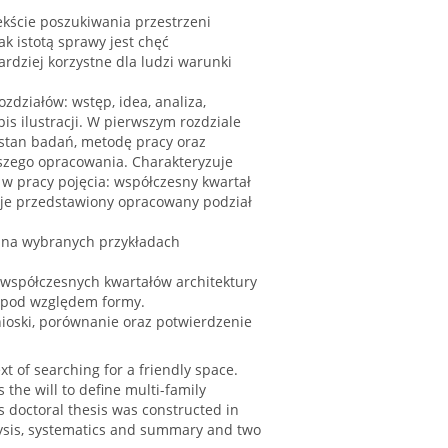
ekście poszukiwania przestrzeni
k istotą sprawy jest chęć
ardziej korzystne dla ludzi warunki
zdziałów: wstęp, idea, analiza,
s ilustracji. W pierwszym rozdziale
ż stan badań, metodę pracy oraz
jszego opracowania. Charakteryzuje
 w pracy pojęcia: współczesny kwartał
taje przedstawiony opracowany podział
h na wybranych przykładach
 współczesnych kwartałów architektury
 pod względem formy.
ioski, porównanie oraz potwierdzenie
xt of searching for a friendly space.
the will to define multi-family
s doctoral thesis was constructed in
alysis, systematics and summary and two