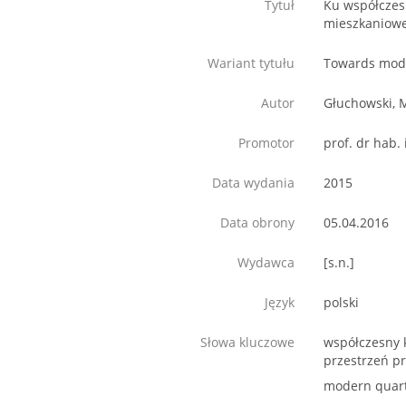
Tytuł
Ku współczesn
mieszkaniowe
Wariant tytułu
Towards moder
Autor
Głuchowski, 
Promotor
prof. dr hab.
Data wydania
2015
Data obrony
05.04.2016
Wydawca
[s.n.]
Język
polski
Słowa kluczowe
współczesny k
przestrzeń p
modern quarte