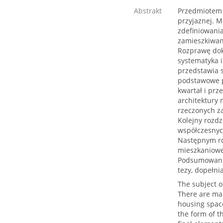
Abstrakt
Przedmiotem 
przyjaznej. M
zdefiniowania
zamieszkiwan
Rozprawę dokt
systematyka i
przedstawia s
podstawowe po
kwartał i prz
architektury 
rzeczonych z
Kolejny rozd
współczesnyc
Następnym ro
mieszkaniowe
Podsumowanie 
tezy, dopełni
The subject o
There are man
housing space
the form of t