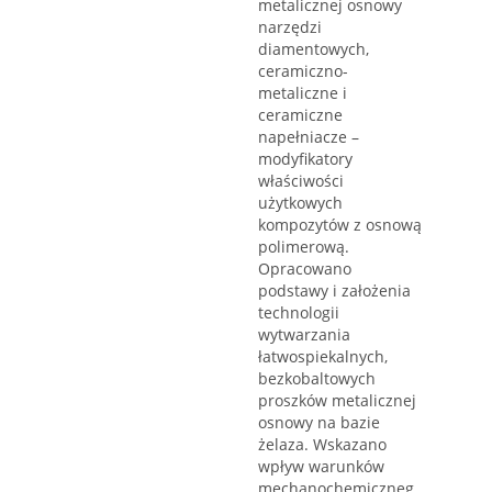
metalicznej osnowy
narzędzi
diamentowych,
ceramiczno-
metaliczne i
ceramiczne
napełniacze –
modyfikatory
właściwości
użytkowych
kompozytów z osnową
polimerową.
Opracowano
podstawy i założenia
technologii
wytwarzania
łatwospiekalnych,
bezkobaltowych
proszków metalicznej
osnowy na bazie
żelaza. Wskazano
wpływ warunków
mechanochemiczneg