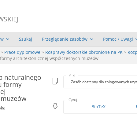
WSKIEJ
ów
Szukaj
Przeglądanie zasobów
Pomoc / Uwagi
>
Prace dyplomowe
>
Rozprawy doktorskie obronione na PK
>
Rozp
u formy architektonicznej współczesnych muzeów
ia naturalnego
Pliki
Zasób dostępny dla zalogowanych uży
u formy
ej
h muzeów
Cytuj
BibTeX
ska