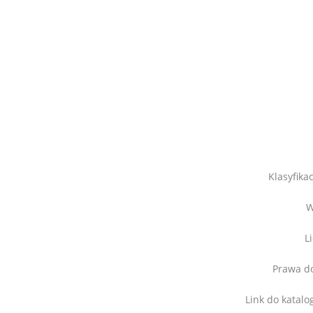
Klasyfika
W
L
Prawa d
Link do katal