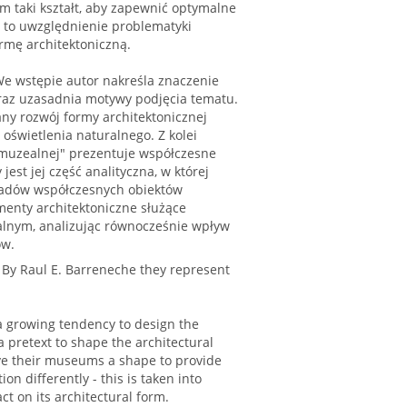
 taki kształt, aby zapewnić optymalne
- to uwzględnienie problematyki
rmę architektoniczną.
We wstępie autor nakreśla znaczenie
raz uzasadnia motywy podjęcia tematu.
any rozwój formy architektonicznej
świetlenia naturalnego. Z kolei
 muzealnej" prezentuje współczesne
jest jej część analityczna, w której
ładów współczesnych obiektów
menty architektoniczne służące
alnym, analizując równocześnie wpływ
ów.
. By Raul E. Barreneche they represent
 a growing tendency to design the
s a pretext to shape the architectural
ve their museums a shape to provide
on differently - this is taken into
t on its architectural form.