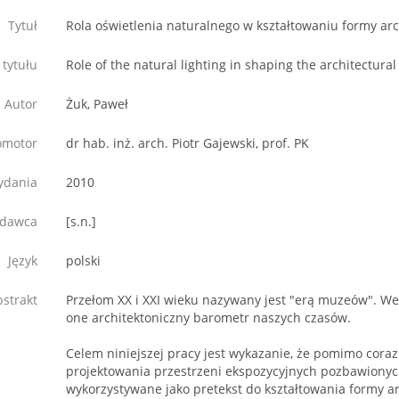
Tytuł
Rola oświetlenia naturalnego w kształtowaniu formy a
 tytułu
Role of the natural lighting in shaping the architectu
Autor
Żuk, Paweł
omotor
dr hab. inż. arch. Piotr Gajewski, prof. PK
ydania
2010
dawca
[s.n.]
Język
polski
strakt
Przełom XX i XXI wieku nazywany jest "erą muzeów". W
one architektoniczny barometr naszych czasów.
Celem niniejszej pracy jest wykazanie, że pomimo cora
projektowania przestrzeni ekspozycyjnych pozbawionych
wykorzystywane jako pretekst do kształtowania formy a