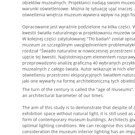
obiektów muzealnych. Projektanci nadają swoim muzeom
warunki oświetleniowe. Można tę sytuację ująć inaczej 
oświetlenia wnętrza muzeum wywiera wpływ na jego fo
Opracowanie jest wyraźnie podzielone na kilka części. 
kwestii światła naturalnego w projektowaniu muzeów o
W kolejnej części zatytułowanej "Tło badań" został opis
muzeum ze szczególnym uwzględnieniem problematyki o
rozdział "Światło naturalne w nowoczesnej przestrzeni
ujęcie tej kwestii. Najistotniejszym elementem rozprawy 
przeprowadzono analizę graficzną 40 wybranych przyk
muzealnych z całego świata. Autor wskazuje w nich ele
oświetleniu przestrzeni ekspozycyjnych światłem natur
jaki one wywarły na formę architektoniczną tych obiekt
The turn of the century is called the "age of museums"
an architectural barometer of our times.
The aim of this study is to demonstrate that despite of
exhibition space without natural light, it is still used a
form of contemporary museum buildings. Architects gi
optimal lighting conditions. We can recognise this situati
consideration the museum interior lighting has an impac