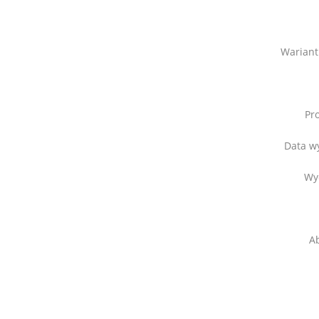
Wariant
Pr
Data w
Wy
Ab