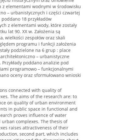
jęciu historycznym oraz omówienie
ch z elementami wodnymi w środowisku
czno – urbanistycznych i części czwartej
e poddano 18 przykładów
ych z elementami wody, które zostały
ku lat 90. XX w. Założenia są
, wielkości zespołów oraz skali
lędem programu i funkcji założenia
tały podzielone na 6 grup : place
a architektoniczno – urbanistyczne
i. Przykłady poddano analizie pod
niami programowo – funkcjonalnymi
onano oceny oraz sformułowano wnioski
ons connected with quality of
xes. The aims of the research are: to
ence on quality of urban environment
ments in public space in functional and
search proves influence of water
d urban complexes. The thesis of
xes raises attractiveness of their
roduction, second part, which includes