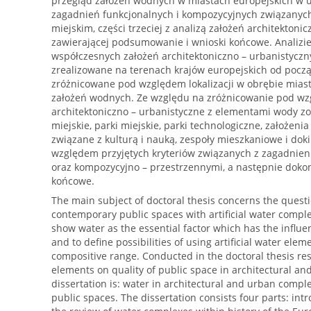
przegląd założeń wodnych w miastach europejskich w u
zagadnień funkcjonalnych i kompozycyjnych związany
miejskim, części trzeciej z analizą założeń architektoni
zawierającej podsumowanie i wnioski końcowe. Analizi
współczesnych założeń architektoniczno – urbanistyczn
zrealizowane na terenach krajów europejskich od począt
zróżnicowane pod względem lokalizacji w obrębie miasta
założeń wodnych. Ze względu na zróżnicowanie pod wzg
architektoniczno – urbanistyczne z elementami wody zos
miejskie, parki miejskie, parki technologiczne, założeni
związane z kulturą i nauką, zespoły mieszkaniowe i dok
względem przyjętych kryteriów związanych z zagadnie
oraz kompozycyjno – przestrzennymi, a następnie dok
końcowe.
The main subject of doctoral thesis concerns the questi
contemporary public spaces with artificial water comple
show water as the essential factor which has the influ
and to define possibilities of using artificial water ele
compositive range. Conducted in the doctoral thesis re
elements on quality of public space in architectural an
dissertation is: water in architectural and urban comple
public spaces. The dissertation consists four parts: int