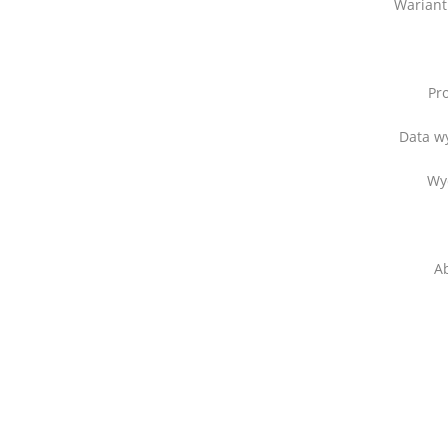
Wariant
Pr
Data w
Wy
Ab