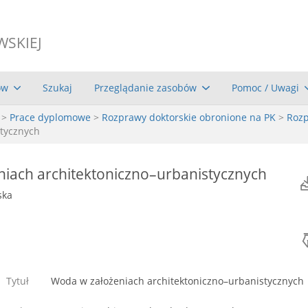
WSKIEJ
ów
Szukaj
Przeglądanie zasobów
Pomoc / Uwagi
>
Prace dyplomowe
>
Rozprawy doktorskie obronione na PK
>
Rozp
stycznych
iach architektoniczno–urbanistycznych
ska
Tytuł
Woda w założeniach architektoniczno–urbanistycznych