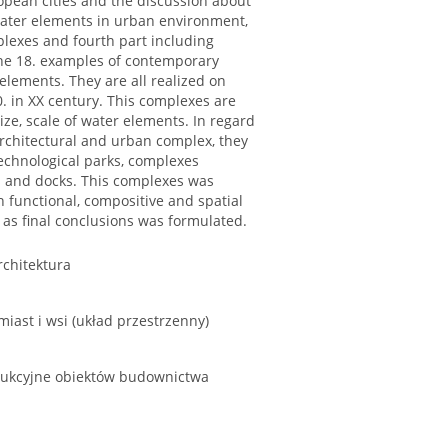
opean cities and the discussion about
water elements in urban environment,
plexes and fourth part including
the 18. examples of contemporary
elements. They are all realized on
. in XX century. This complexes are
r size, scale of water elements. In regard
architectural and urban complex, they
technological parks, complexes
s and docks. This complexes was
h functional, compositive and spatial
 as final conclusions was formulated.
rchitektura
iast i wsi (układ przestrzenny)
trukcyjne obiektów budownictwa