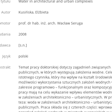
 tytułu
Water in architectural and urban complexes
Autor
Kusińska, Elżbieta
omotor
prof. dr hab. inż. arch. Wacław Seruga
ydania
2008
dawca
[s.n.]
Język
polski
strakt
Temat pracy doktorskiej dotyczy zagadnień związanych 
publicznych, w których występują założenia wodne. Cel
istotnego czynnika, który ma wpływ na kształt środowisk
możliwości wykorzystania sztucznych założeń wodnych 
zakresie programowo – funkcjonalnym oraz kompozycy
pracy mają na celu wykazanie wpływu elementów wodny
w założeniach architektoniczno – urbanistycznych. W pr
teza: woda w założeniach architektoniczno – urbanistyc
publicznych. Praca składa się z czterech części: wprowa