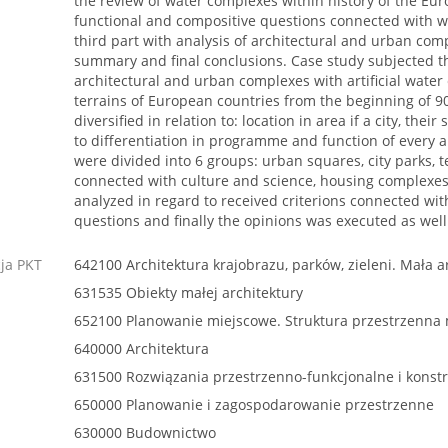
the review of water complexes within history of the Eur
functional and compositive questions connected with 
third part with analysis of architectural and urban com
summary and final conclusions. Case study subjected 
architectural and urban complexes with artificial water 
terrains of European countries from the beginning of 90
diversified in relation to: location in area if a city, thei
to differentiation in programme and function of every 
were divided into 6 groups: urban squares, city parks, 
connected with culture and science, housing complexe
analyzed in regard to received criterions connected wit
questions and finally the opinions was executed as well
cja PKT
642100 Architektura krajobrazu, parków, zieleni. Mała a
631535 Obiekty małej architektury
652100 Planowanie miejscowe. Struktura przestrzenna m
640000 Architektura
631500 Rozwiązania przestrzenno-funkcjonalne i kons
650000 Planowanie i zagospodarowanie przestrzenne
630000 Budownictwo