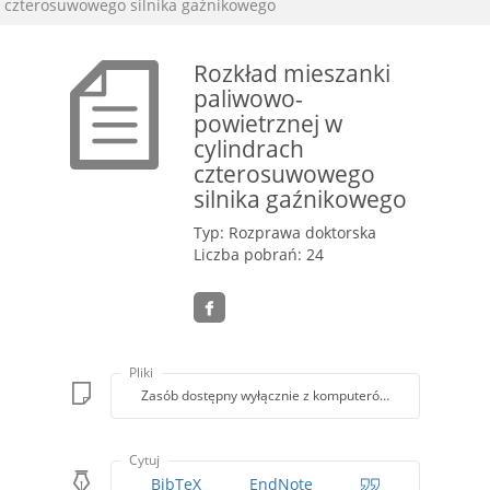
czterosuwowego silnika gaźnikowego
Rozkład mieszanki
paliwowo-
powietrznej w
cylindrach
czterosuwowego
silnika gaźnikowego
Typ: Rozprawa doktorska
Liczba pobrań: 24
Pliki
Zasób dostępny wyłącznie z komputerów Biblioteki PK
Cytuj
BibTeX
EndNote