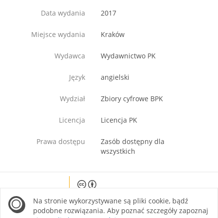
Data wydania
2017
Miejsce wydania
Kraków
Wydawca
Wydawnictwo PK
Język
angielski
Wydział
Zbiory cyfrowe BPK
Licencja
Licencja PK
Prawa dostępu
Zasób dostępny dla
wszystkich
Except where otherwise noted, content on this
Na stronie wykorzystywane są pliki cookie, bądź
site is licensed under a Creative Commons
Attribution 4.0 International license.
podobne rozwiązania. Aby poznać szczegóły zapoznaj