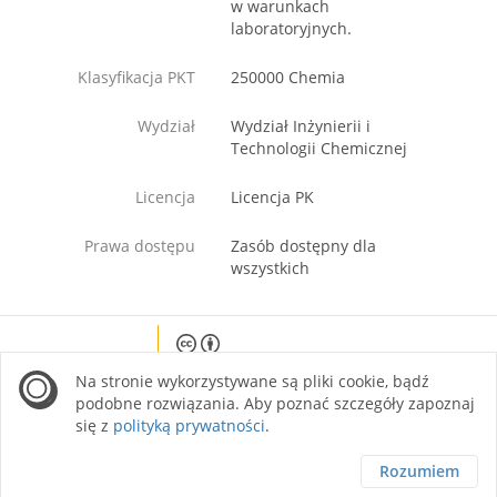
w warunkach
laboratoryjnych.
Klasyfikacja PKT
250000 Chemia
Wydział
Wydział Inżynierii i
Technologii Chemicznej
Licencja
Licencja PK
Prawa dostępu
Zasób dostępny dla
wszystkich
Except where otherwise noted, content on this
Na stronie wykorzystywane są pliki cookie, bądź
site is licensed under a Creative Commons
Attribution 4.0 International license.
podobne rozwiązania. Aby poznać szczegóły zapoznaj
się z
polityką prywatności
.
Rozumiem