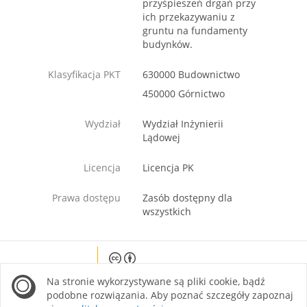
przyśpieszeń drgań przy
ich przekazywaniu z
gruntu na fundamenty
budynków.
Klasyfikacja PKT
630000 Budownictwo
450000 Górnictwo
Wydział
Wydział Inżynierii
Lądowej
Licencja
Licencja PK
Prawa dostępu
Zasób dostępny dla
wszystkich
Except where otherwise noted, content on this
Na stronie wykorzystywane są pliki cookie, bądź
site is licensed under a Creative Commons
Attribution 4.0 International license.
podobne rozwiązania. Aby poznać szczegóły zapoznaj