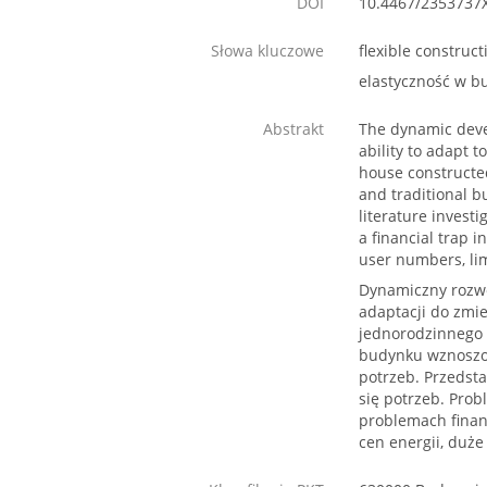
DOI
10.4467/2353737
Słowa kluczowe
flexible construc
elastyczność w 
Abstrakt
The dynamic devel
ability to adapt 
house constructed
and traditional b
literature investi
a financial trap 
user numbers, limi
Dynamiczny rozwó
adaptacji do zmi
jednorodzinnego 
budynku wznoszon
potrzeb. Przedst
się potrzeb. Pro
problemach finan
cen energii, duż