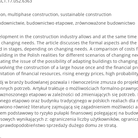
XCT.17.052.6363
tion, multiphase construction, sustainable construction
budownictwie, budownictwo etapowe, zrównoważone budownictwo
opment in the construction industry allows and at the same time f
to changing needs. The article discusses the formal aspects and the
 in stages, depending on changing needs. A comparison of costs fo
uilding in the Polish realities for different scenarios of changing 
gating the issue of the possibility of adapting buildings to changin
involving the construction of a large house once and the financial pr
tation of financial resources, rising energy prices, high probability 
j w branży budowlanej pozwala i równocześnie zmusza do projek
ennych potrzeb. Artykuł traktuje o możliwościach formalno-prawn
wznoszonego etapowo w zależności od zmieniających się potrzeb.
ego etapowo oraz budynku tradycyjnego w polskich realiach dla r
awiono również literaturę zajmującą się zagadnieniem możliwości 
blem podstawowy to ryzyko pułapki finansowej polegającej na bud
sowych wynikających z: ograniczenia liczby użytkowników, ogranic
e prawdopodobieństwo sprzedaży dużego domu ze stratą.