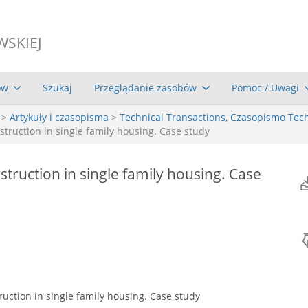
WSKIEJ
ów
Szukaj
Przeglądanie zasobów
Pomoc / Uwagi
>
Artykuły i czasopisma
>
Technical Transactions, Czasopismo Tec
truction in single family housing. Case study
truction in single family housing. Case
uction in single family housing. Case study