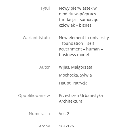
Tytuł
Nowy pierwiastek w
modelu współpracy
fundacja – samorząd –
człowiek – biznes
Wariant tytułu
New element in university
– foundation – self-
government – human –
business model
Autor
Wijas, Małgorzata
Mochocka, Sylwia
Haupt, Patrycja
Opublikowane w
Przestrzeń Urbanistyka
Architektura
Numeracja
Vol. 2
Strony
161-176