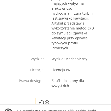
mających wpływ na
efektywność
hydrodynamiczną turbin
jest zjawisko kawitacji.
Artykuł przedstawia
wykorzystanie metod CFD
do symulacji zjawiska
kawitacji przy opływie
typowych profili
lotniczych.
Wydział
Wydział Mechaniczny
Licencja
Licencja PK
Prawa dostępu
Zasób dostępny dla
wszystkich
Except where otherwise noted, content on this
Na stronie wykorzystywane są pliki cookie, bądź