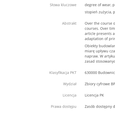
Słowa kluczowe
degree of wear, pr
stopień zużycia, 
Abstrakt
Over the course o
courses. Over tim
article presents 
adaptation of prin
Obiekty budowlan
miarę upływu cza
napraw. W artyku
zasad stosowanyc
Klasyfikacja PKT
630000 Budowni
Wydział
Zbiory cyfrowe B
Licencja
Licencja PK
Prawa dostępu
Zasób dostępny d