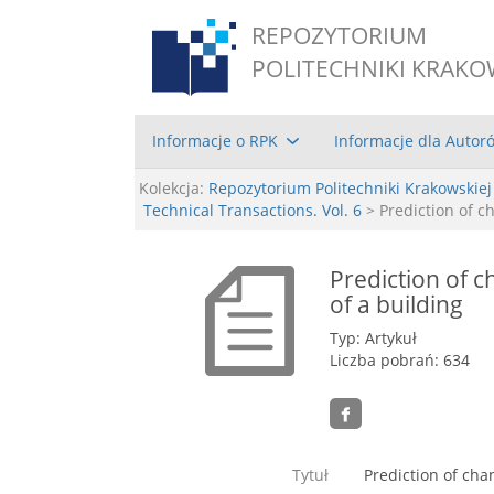
REPOZYTORIUM
POLITECHNIKI KRAKO
Informacje o RPK
Informacje dla Autor
Kolekcja:
Repozytorium Politechniki Krakowskiej
Technical Transactions. Vol. 6
> Prediction of c
Prediction of c
of a building
Typ: Artykuł
Liczba pobrań: 634
Tytuł
Prediction of cha