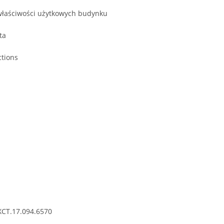
właściwości użytkowych budynku
ta
ctions
XCT.17.094.6570