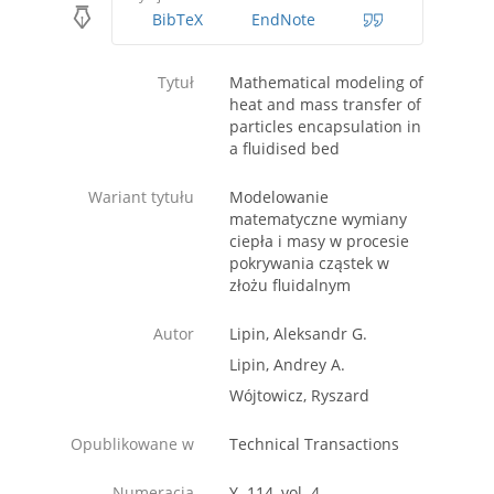
BibTeX
EndNote
Tytuł
Mathematical modeling of
heat and mass transfer of
particles encapsulation in
a fluidised bed
Wariant tytułu
Modelowanie
matematyczne wymiany
ciepła i masy w procesie
pokrywania cząstek w
złożu fluidalnym
Autor
Lipin, Aleksandr G.
Lipin, Andrey A.
Wójtowicz, Ryszard
Opublikowane w
Technical Transactions
Numeracja
Y. 114, vol. 4