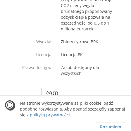
CO2 i ceny węgla
brunatnego proponowany
odzysk ciepła pozwala na
oszczędności od 0.5 do 1
miliona euro/rok.
Wydział
Zbiory cyfrowe BPK
Licencja
Licencja PK
Prawa dostępu
Zasób dostępny dla
wszystkich
Except where otherwise noted, content on this
Na stronie wykorzystywane są pliki cookie, bądź
site is licensed under a Creative Commons
Attribution 4.0 International license.
podobne rozwiązania. Aby poznać szczegóły zapoznaj
się z
polityką prywatności
.
Rozumiem