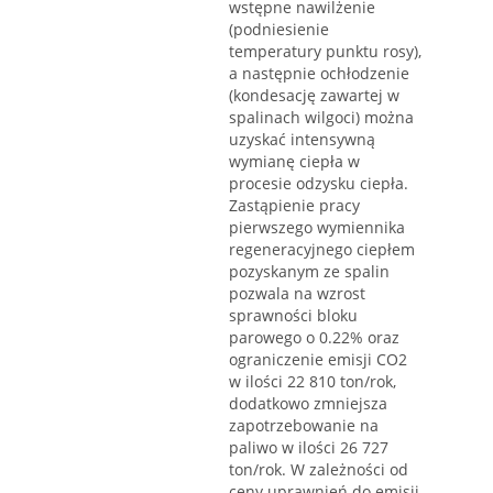
wstępne nawilżenie
(podniesienie
temperatury punktu rosy),
a następnie ochłodzenie
(kondesację zawartej w
spalinach wilgoci) można
uzyskać intensywną
wymianę ciepła w
procesie odzysku ciepła.
Zastąpienie pracy
pierwszego wymiennika
regeneracyjnego ciepłem
pozyskanym ze spalin
pozwala na wzrost
sprawności bloku
parowego o 0.22% oraz
ograniczenie emisji CO2
w ilości 22 810 ton/rok,
dodatkowo zmniejsza
zapotrzebowanie na
paliwo w ilości 26 727
ton/rok. W zależności od
ceny uprawnień do emisji