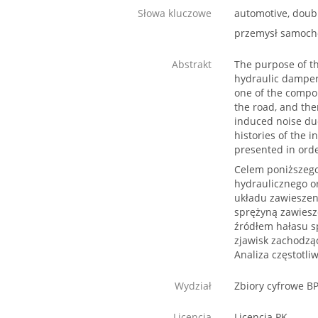
Słowa kluczowe
automotive, doubl
przemysł samocho
Abstrakt
The purpose of t
hydraulic damper
one of the compon
the road, and the
induced noise due
histories of the 
presented in ord
Celem poniższego
hydraulicznego or
układu zawieszen
sprężyną zawiesz
źródłem hałasu s
zjawisk zachodzą
Analiza częstotli
Wydział
Zbiory cyfrowe B
Licencja
Licencja PK