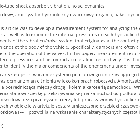
e-tube shock absorber, vibration, noise, dynamics
dowy, amortyzator hydrauliczny dwururowy, drgania, hałas, dyna
his article was to develop a measurement system for analyzing the
s as well as to examine the internal pressures in each hydraulic
ents of the vibration/noise system that originates at the contact
n ends at the body of the vehicle. Specifically, dampers are often 
 to the operation of the valves. In this paper, measurement result
internal pressures and piston rod acceleration, respectively. Fast Fo
er to identify the major components of the phenomena under inves
 artykułu jest stworzenie systemu pomiarowego umożliwiającego 
az pomiar zmian ciśnienia w jego komorach roboczych. Amortyzator
ia pośredniczącą między drogą i kołem a karoserią samochodu. W
enia stanowi ścieżkę przekazywania siły na samochód od podłoża. 
powodowanego przepływem cieczy lub pracą zaworów hydrauliczny
cych w obiekcie w artykule zostały umieszczone przebiegi czasowe
wościowa (FFT) pozwoliła na wskazanie charakterystycznych częstot
PK