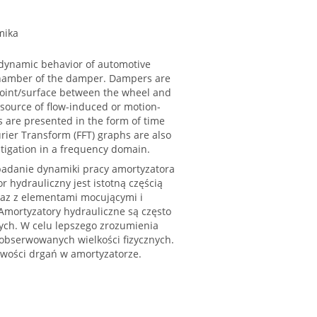
mika
 dynamic behavior of automotive
 chamber of the damper. Dampers are
 point/surface between the wheel and
a source of flow-induced or motion-
s are presented in the form of time
urier Transform (FFT) graphs are also
tigation in a frequency domain.
badanie dynamiki pracy amortyzatora
 hydrauliczny jest istotną częścią
raz z elementami mocującymi i
Amortyzatory hydrauliczne są często
ch. W celu lepszego zrozumienia
 obserwowanych wielkości fizycznych.
liwości drgań w amortyzatorze.