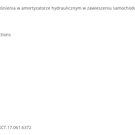
ciśnienia w amortyzatorze hydraulicznym w zawieszeniu samocho
ctions
XCT.17.061.6372