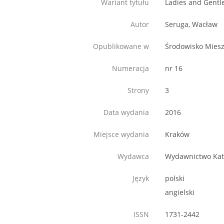
Wariant tytułu
Ladies and Gentl
Autor
Seruga, Wacław
Opublikowane w
Środowisko Mies
Numeracja
nr 16
Strony
3
Data wydania
2016
Miejsce wydania
Kraków
Wydawca
Wydawnictwo Kate
Język
polski
angielski
ISSN
1731-2442