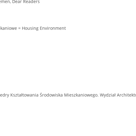
emen, Dear Readers
zkaniowe = Housing Environment
dry Kształtowania Środowiska Mieszkaniowego. Wydział Architektur