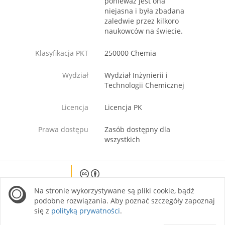
ponieważ jest ona
niejasna i była zbadana
zaledwie przez kilkoro
naukowców na świecie.
Klasyfikacja PKT
250000 Chemia
Wydział
Wydział Inżynierii i
Technologii Chemicznej
Licencja
Licencja PK
Prawa dostępu
Zasób dostępny dla
wszystkich
Except where otherwise noted, content on this
Na stronie wykorzystywane są pliki cookie, bądź
site is licensed under a Creative Commons
Attribution 4.0 International license.
podobne rozwiązania. Aby poznać szczegóły zapoznaj
się z
polityką prywatności
.