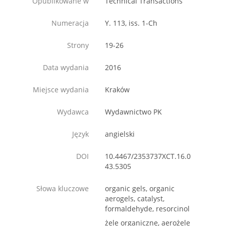
Opublikowane w
Technical Transactions
Numeracja
Y. 113, iss. 1-Ch
Strony
19-26
Data wydania
2016
Miejsce wydania
Kraków
Wydawca
Wydawnictwo PK
Język
angielski
DOI
10.4467/2353737XCT.16.0
43.5305
Słowa kluczowe
organic gels, organic
aerogels, catalyst,
formaldehyde, resorcinol
żele organiczne, aerożele