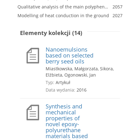
Qualitative analysis of the main polyphenols contained in apple pomace extract
2057
Modelling of heat conduction in the ground
2027
Elementy kolekcji (14)
Nanoemulsions
based on selected
berry seed oils
Miastkowska, Małgorzata, Sikora,
Elżbieta, Ogonowski, Jan
Typ:
Artykuł
Data wydania:
2016
Synthesis and
mechanical
properties of
novel epoxy-
polyurethane
materials based