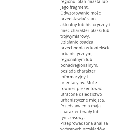
regionu, plan miasta lub
jego fragment.
Odwzorowanie może
przedstawiać stan
aktualny lub historyczny i
mieć charakter płaski lub
trójwymiarowy.
Działanie osadza
przechodnia w kontekście
urbanistycznym,
regionalnym lub
ponadregionalnym,
posiada charakter
informacyjny i
orientacyjny. Może
również prezentować
utracone dziedzictwo
urbanistyczne miejsca.
Przedstawienia mają
charakter trwały lub
tymczasowy.
Przeprowadzona analiza
wybranych przykładów