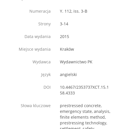
Numeracja
Y. 112, iss. 3-B
Strony
3-14
Data wydania
2015
Miejsce wydania
Kraków
Wydawca
Wydawnictwo PK
Język
angielski
DOI
10.4467/2353737XCT.15.1
58.4333
Słowa kluczowe
prestressed concrete,
emergency state, analysis,
finite elements method,
prestressing technology,
settlement, safety,