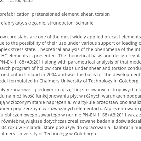
XCT.15.160.4335
 prefabrication, pretensioned element, shear, torsion
refabrykaty, skręcanie, strunobeton, ścinanie
ow core slabs are one of the most widely applied precast elements
ue to the possibility of their use under various support or loading
lex stress state. Theoretical analysis of the phenomena of the int
HC elements is presented. The theoretical basis and design regul
 PN-EN 1168+A3:2011 along with parametrical analysis of that mode
arch program of hollow-core slabs under shear and torsion conduct
rried out in Finland in 2004 and was the basis for the development
del formulated in Chalmers University of Technology in Göteborg,
łyty kanałowe są jednym z najczęściej stosowanych stropowych 
ędu na możliwość funkcjonowania płyt w różnych warunkach podparc
ją w złożonym stanie naprężenia. W artykule przedstawiono analizę
naniem poprzecznym w rozważanych elementach. Zaprezentowano p
u obliczeniowego zawartego w normie PN-EN 1168+A3:2011 wraz z
 również największe dotychczas zrealizowane badania doświadczaln
004 roku w Finlandii, które posłużyły do opracowania i kalibracji
lmers University of Technology w Göteborgu.