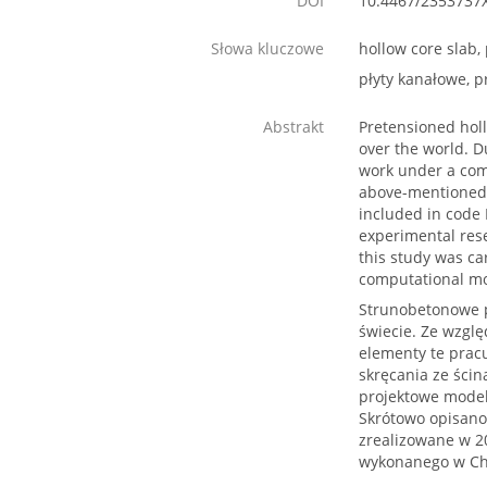
DOI
10.4467/2353737
Słowa kluczowe
hollow core slab,
płyty kanałowe, p
Abstrakt
Pretensioned holl
over the world. D
work under a comp
above-mentioned 
included in code
experimental rese
this study was ca
computational mo
Strunobetonowe p
świecie. Ze wzgl
elementy te pracu
skręcania ze ści
projektowe model
Skrótowo opisano
zrealizowane w 2
wykonanego w Cha