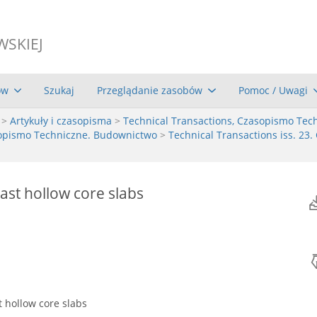
WSKIEJ
ów
Szukaj
Przeglądanie zasobów
Pomoc / Uwagi
>
Artykuły i czasopisma
>
Technical Transactions, Czasopismo Tec
asopismo Techniczne. Budownictwo
>
Technical Transactions iss. 23. 
ast hollow core slabs
t hollow core slabs