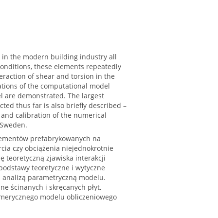
 in the modern building industry all
 conditions, these elements repeatedly
eraction of shear and torsion in the
ations of the computational model
l are demonstrated. The largest
ed thus far is also briefly described –
 and calibration of the numerical
 Sweden.
elementów prefabrykowanych na
ia czy obciążenia niejednokrotnie
 teoretyczną zjawiska interakcji
odstawy teoretyczne i wytyczne
 analizą parametryczną modelu.
e ścinanych i skręcanych płyt,
 numerycznego modelu obliczeniowego