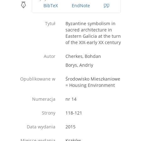
BibTeX
EndNote
Tytuł
Byzantine symbolism in
sacred architecture in
Eastern Galicia at the turn
of the XIX-early XX century
Autor
Cherkes, Bohdan
Borys, Andriy
Opublikowane w
Środowisko Mieszkaniowe
= Housing Environment
Numeracja
nr 14
Strony
118-121
Data wydania
2015
Miejsce wydania
Kraków