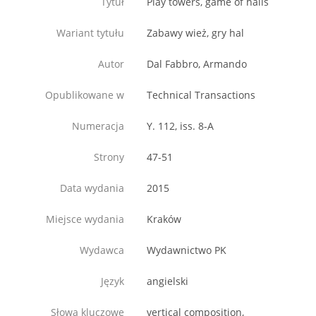
Tytuł
Play towers, game of halls
Wariant tytułu
Zabawy wież, gry hal
Autor
Dal Fabbro, Armando
Opublikowane w
Technical Transactions
Numeracja
Y. 112, iss. 8-A
Strony
47-51
Data wydania
2015
Miejsce wydania
Kraków
Wydawca
Wydawnictwo PK
Język
angielski
Słowa kluczowe
vertical composition,