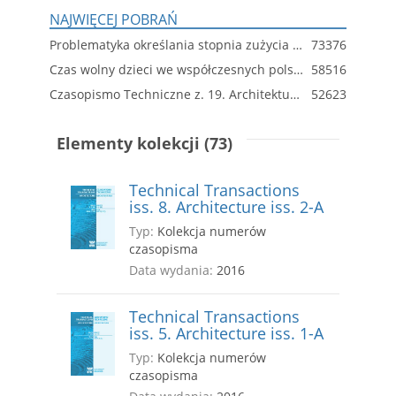
NAJWIĘCEJ POBRAŃ
Problematyka określania stopnia zużycia technicznego budynków wielkopłytowych
73376
Czas wolny dzieci we współczesnych polskich miastach. Wprowadzenie do poszukiwań optymalnych rozwiązań przestrzennych
58516
Czasopismo Techniczne z. 19. Architektura z. 6-A
52623
Elementy kolekcji (73)
Technical Transactions
iss. 8. Architecture iss. 2-A
Typ:
Kolekcja numerów
czasopisma
Data wydania:
2016
Technical Transactions
iss. 5. Architecture iss. 1-A
Typ:
Kolekcja numerów
czasopisma