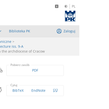
PL
Biblioteka PK
Zaloguj
hniczne
>
ecture iss. 9-A
n the archdiocese of Cracow
Pobierz zasób
PDF
Cytuj
BibTeX
EndNote