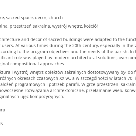
re, sacred space, decor, church
alna, przestrzeń sakralna, wystrój wnętrz, kościół
rchitecture and decor of sacred buildings were adapted to the fun
r users. At various times during the 20th century, especially in the
ccording to the program objectives and the needs of the parish. In t
nificant role was played by modern architectural solutions, overc
ginal compositional approaches.
ektura i wystrój wnętrz obiektów sakralnych dostosowywany był do 
óżnych okresach czasowych XX w., a w szczególności w latach 70. i
łożeń programowych i potrzeb parafii. W grze przestrzeni sakralne
 nowoczesne rozwiązania architektoniczne, przełamanie wielu konwe
ginalnych ujęć kompozycyjnych.
ura
PK