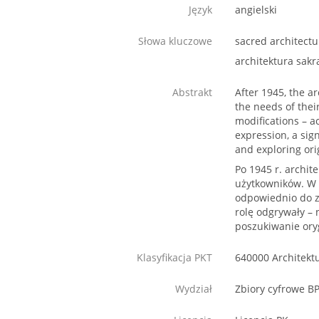
Język
angielski
Słowa kluczowe
sacred architectu
architektura sakr
Abstrakt
After 1945, the a
the needs of thei
modifications – a
expression, a sig
and exploring ori
Po 1945 r. archit
użytkowników. W r
odpowiednio do za
rolę odgrywały –
poszukiwanie ory
Klasyfikacja PKT
640000 Architekt
Wydział
Zbiory cyfrowe B