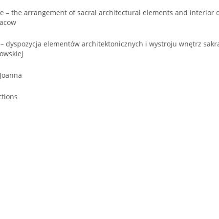
 – the arrangement of sacral architectural elements and interior 
racow
 – dyspozycja elementów architektonicznych i wystroju wnętrz sak
kowskiej
 Joanna
ctions