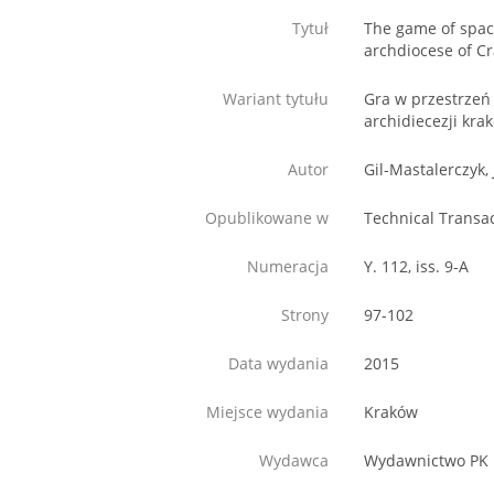
Tytuł
The game of space
archdiocese of C
Wariant tytułu
Gra w przestrzeń
archidiecezji kra
Autor
Gil-Mastalerczyk,
Opublikowane w
Technical Transa
Numeracja
Y. 112, iss. 9-A
Strony
97-102
Data wydania
2015
Miejsce wydania
Kraków
Wydawca
Wydawnictwo PK