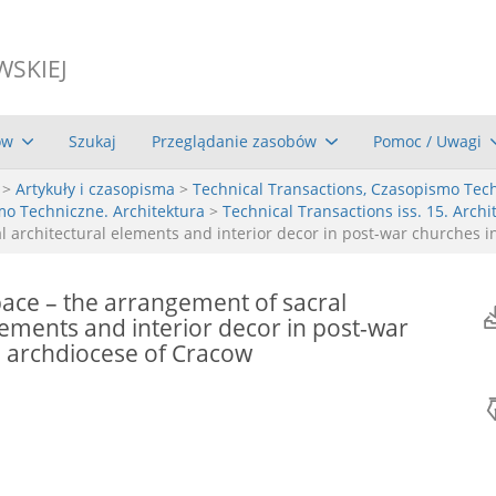
WSKIEJ
ów
Szukaj
Przeglądanie zasobów
Pomoc / Uwagi
>
Artykuły i czasopisma
>
Technical Transactions, Czasopismo Tec
mo Techniczne. Architektura
>
Technical Transactions iss. 15. Archit
l architectural elements and interior decor in post-war churches i
ace – the arrangement of sacral
lements and interior decor in post-war
e archdiocese of Cracow