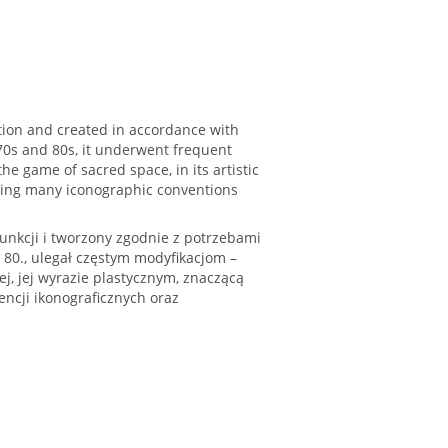
ction and created in accordance with
 70s and 80s, it underwent frequent
he game of sacred space, in its artistic
oming many iconographic conventions
funkcji i tworzony zgodnie z potrzebami
 80., ulegał częstym modyfikacjom –
j, jej wyrazie plastycznym, znaczącą
ncji ikonograficznych oraz