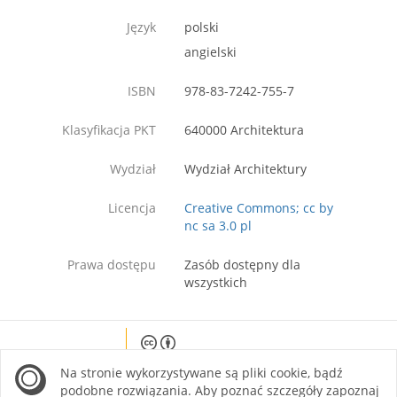
Język
polski
angielski
ISBN
978-83-7242-755-7
Klasyfikacja PKT
640000 Architektura
Wydział
Wydział Architektury
Licencja
Creative Commons; cc by
nc sa 3.0 pl
Prawa dostępu
Zasób dostępny dla
wszystkich
Except where otherwise noted, content on this
Na stronie wykorzystywane są pliki cookie, bądź
site is licensed under a Creative Commons
Attribution 4.0 International license.
podobne rozwiązania. Aby poznać szczegóły zapoznaj