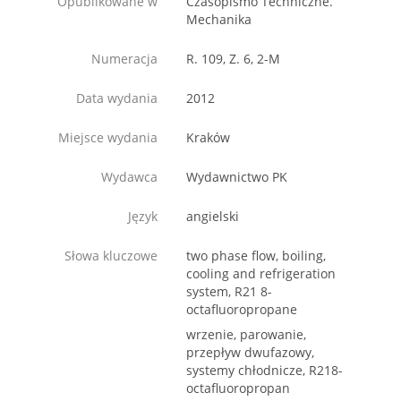
Opublikowane w
Czasopismo Techniczne.
Mechanika
Numeracja
R. 109, Z. 6, 2-M
Data wydania
2012
Miejsce wydania
Kraków
Wydawca
Wydawnictwo PK
Język
angielski
Słowa kluczowe
two phase flow, boiling,
cooling and refrigeration
system, R21 8-
octafluoropro­pane
wrzenie, parowanie,
przepływ dwufazowy,
systemy chłodnicze, R218-
octa­fluoropropan