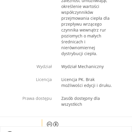
zależność umożliwiając
określenie wartości
współczynników
przejmowania ciepła dla
przepływu wrzącego
czynnika wewnątrz rur
poziomych o małych
średnicach i
nierównomiernej
dystrybucji ciepła.
Wydział
Wydział Mechaniczny
Licencja
Licencja PK. Brak
możliwości edycji i druku.
Prawa dostępu
Zasób dostępny dla
wszystkich
Except where otherwise noted, content on this