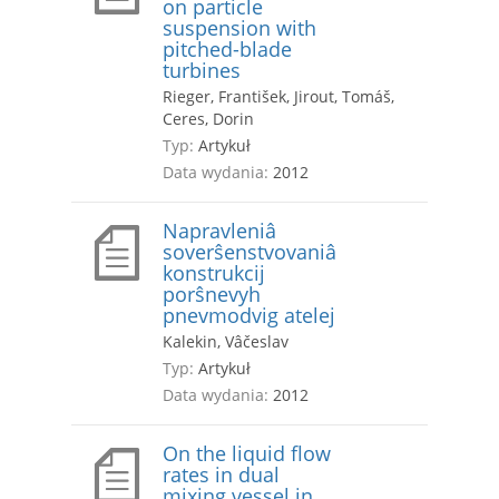
on particle
suspension with
pitched-blade
turbines
Rieger, František, Jirout, Tomáš,
Ceres, Dorin
Typ:
Artykuł
Data wydania:
2012
Napravleniâ
soverŝenstvovaniâ
konstrukcij
porŝnevyh
pnevmodvig atelej
Kalekin, Vâčeslav
Typ:
Artykuł
Data wydania:
2012
On the liquid flow
rates in dual
mixing vessel in