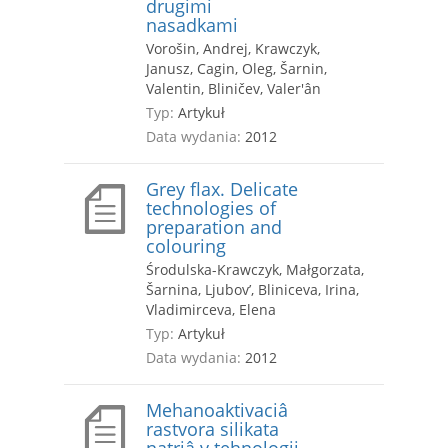
drugimi
nasadkami
Vorošin, Andrej, Krawczyk,
Janusz, Cagin, Oleg, Šarnin,
Valentin, Bliničev, Valer'ân
Typ:
Artykuł
Data wydania:
2012
Grey flax. Delicate
technologies of
preparation and
colouring
Środulska-Krawczyk, Małgorzata,
Šarnina, Ljubov’, Bliniceva, Irina,
Vladimirceva, Elena
Typ:
Artykuł
Data wydania:
2012
Mehanoaktivaciâ
rastvora silikata