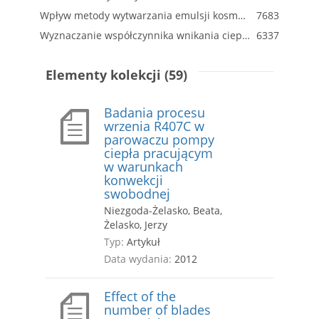
Wpływ metody wytwarzania emulsji kosmetycznych na rozmiar kropel fazy rozproszonej
7683
Wyznaczanie współczynnika wnikania ciepła w przewodach o przekroju kołowym
6337
Elementy kolekcji (59)
Badania procesu
wrzenia R407C w
parowaczu pompy
ciepła pracującym
w warunkach
konwekcji
swobodnej
Niezgoda-Żelasko, Beata,
Żelasko, Jerzy
Typ:
Artykuł
Data wydania:
2012
Effect of the
number of blades