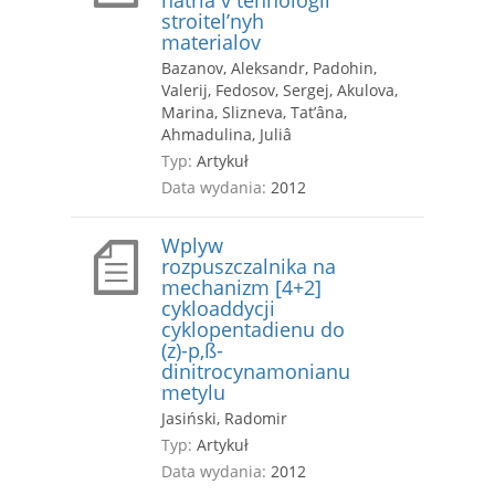
natriâ v tehnologii
stroitel’nyh
materialov
Bazanov, Aleksandr, Padohin,
Valerij, Fedosov, Sergej, Akulova,
Marina, Slizneva, Tat’âna,
Ahmadulina, Juliâ
Typ:
Artykuł
Data wydania:
2012
Wplyw
rozpuszczalnika na
mechanizm [4+2]
cykloaddycji
cyklopentadienu do
(z)-p,ß-
dinitrocynamonianu
metylu
Jasiński, Radomir
Typ:
Artykuł
Data wydania:
2012