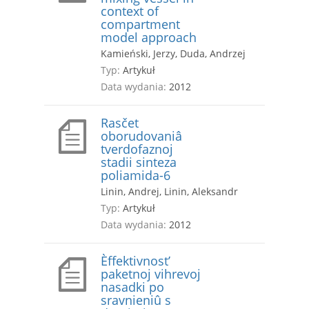
context of
compartment
model approach
Kamieński, Jerzy, Duda, Andrzej
Typ:
Artykuł
Data wydania:
2012
Rasčet
oborudovaniâ
tverdofaznoj
stadii sinteza
poliamida-6
Linin, Andrej, Linin, Aleksandr
Typ:
Artykuł
Data wydania:
2012
Èffektivnost’
paketnoj vihrevoj
nasadki po
sravnieniû s