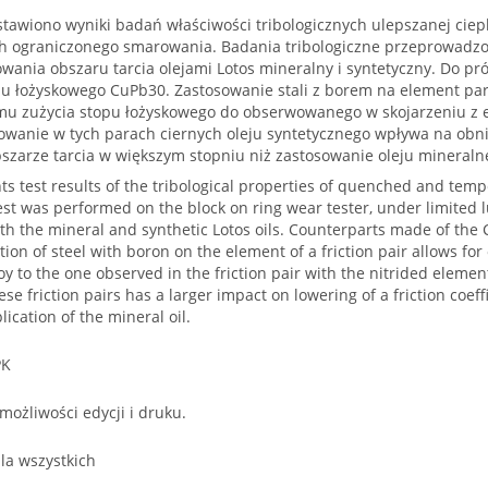
tawiono wyniki badań właściwości tribologicznych ulepszanej ciepl
 ograniczonego smarowania. Badania tribologiczne przeprowadzono
ania obszaru tarcia olejami Lotos mineralny i syntetyczny. Do p
u łożyskowego CuPb30. Zastosowanie stali z borem na element par
mu zużycia stopu łożyskowego do obserwowanego w skojarzeniu z 
owanie w tych parach ciernych oleju syntetycznego wpływa na obniż
szarze tarcia w większym stopniu niż zastosowanie oleju mineraln
s test results of the tribological properties of quenched and temp
test was performed on the block on ring wear tester, under limited l
th the mineral and synthetic Lotos oils. Counterparts made of the
ation of steel with boron on the element of a friction pair allows fo
loy to the one observed in the friction pair with the nitrided eleme
hese friction pairs has a larger impact on lowering of a friction coef
ication of the mineral oil.
PK
 możliwości edycji i druku.
la wszystkich