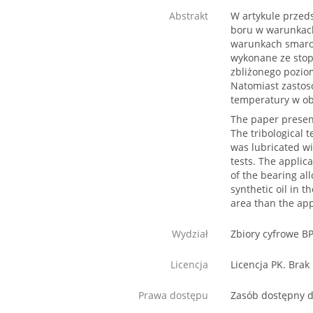
Abstrakt
W artykule przeds
boru w warunkach
warunkach smarow
wykonane ze stop
zbliżonego pozio
Natomiast zastos
temperatury w ob
The paper present
The tribological 
was lubricated wi
tests. The applic
of the bearing al
synthetic oil in t
area than the appl
Wydział
Zbiory cyfrowe B
Licencja
Licencja PK. Brak
Prawa dostępu
Zasób dostępny d