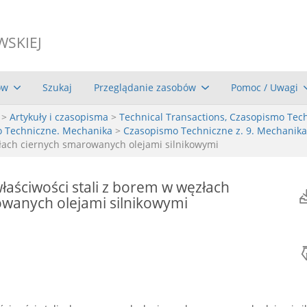
WSKIEJ
ów
Szukaj
Przeglądanie zasobów
Pomoc / Uwagi
>
Artykuły i czasopisma
>
Technical Transactions, Czasopismo Tec
o Techniczne. Mechanika
>
Czasopismo Techniczne z. 9. Mechanika
złach ciernych smarowanych olejami silnikowymi
łaściwości stali z borem w węzłach
wanych olejami silnikowymi