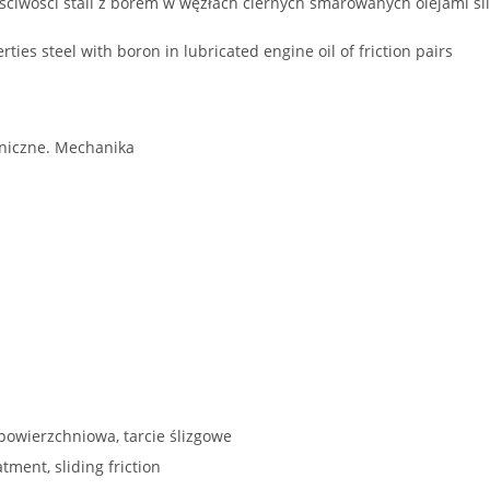
aściwości stali z borem w węzłach ciernych smarowanych olejami s
rties steel with boron in lubricated engine oil of friction pairs
niczne. Mechanika
powierzchniowa, tarcie ślizgowe
tment, sliding friction