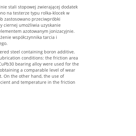
nie stali stopowej zwierającej dodatek
 na testerze typu rolka-klocek w
rób zastosowano przeciwpróbki
y ciernej umożliwia uzyskanie
elementem azotowanym jonizacyjnie.
enie współczynnika tarcia i
ego.
ered steel containing boron additive.
ubrication conditions: the friction area
 CuPb30 bearing alloy were used for the
r obtaining a comparable level of wear
nt. On the other hand, the use of
ficient and temperature in the friction