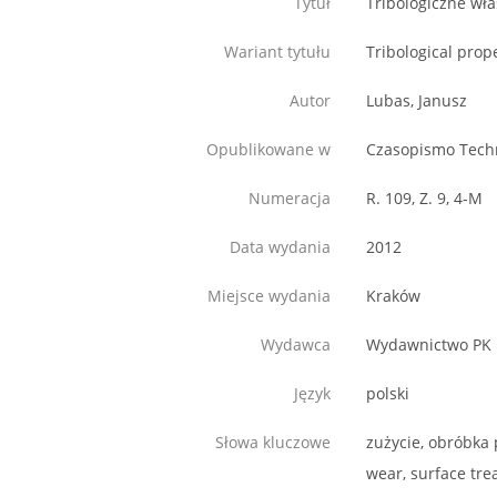
Tytuł
Tribologiczne wł
Wariant tytułu
Tribological prope
Autor
Lubas, Janusz
Opublikowane w
Czasopismo Tech
Numeracja
R. 109, Z. 9, 4-M
Data wydania
2012
Miejsce wydania
Kraków
Wydawca
Wydawnictwo PK
Język
polski
Słowa kluczowe
zużycie, obróbka 
wear, surface trea