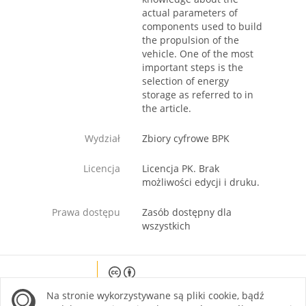
actual parameters of
components used to build
the propulsion of the
vehicle. One of the most
important steps is the
selection of energy
storage as referred to in
the article.
Wydział
Zbiory cyfrowe BPK
Licencja
Licencja PK. Brak
możliwości edycji i druku.
Prawa dostępu
Zasób dostępny dla
wszystkich
Except where otherwise noted, content on this
Na stronie wykorzystywane są pliki cookie, bądź
site is licensed under a Creative Commons