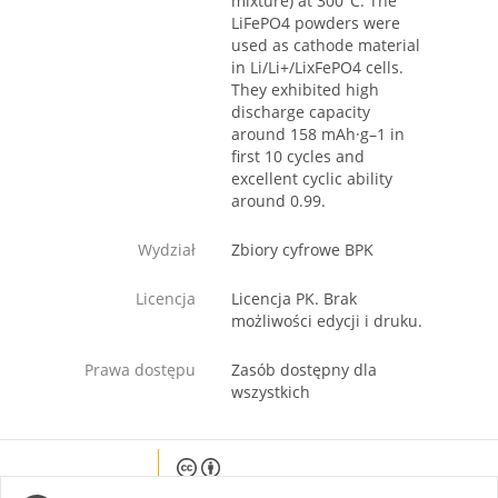
mixture) at 300°C. The
LiFePO4 powders were
used as cathode material
in Li/Li+/LixFePO4 cells.
They exhibited high
discharge capacity
around 158 mAh·g–1 in
first 10 cycles and
excellent cyclic ability
around 0.99.
Wydział
Zbiory cyfrowe BPK
Licencja
Licencja PK. Brak
możliwości edycji i druku.
Prawa dostępu
Zasób dostępny dla
wszystkich
Except where otherwise noted, content on this