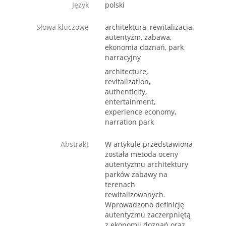
Język
polski
Słowa kluczowe
architektura, rewitalizacja,
autentyzm, zabawa,
ekonomia doznań, park
narracyjny
architecture,
revitalization,
authenticity,
entertainment,
experience economy,
narration park
Abstrakt
W artykule przedstawiona
została metoda oceny
autentyzmu architektury
parków zabawy na
terenach
rewitalizowanych.
Wprowadzono definicję
autentyzmu zaczerpniętą
z ekonomii doznań oraz