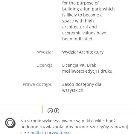
for the purpose of
building a fun park, which
is likely to become a
space with high
architectural and
economic values have
been indicated.
Wydział
Wydział Architektury
Licencja
Licencja PK. Brak
możliwości edycji i druku.
Prawa dostępu
Zasób dostępny dla
wszystkich
Except where otherwise noted, content on this
Na stronie wykorzystywane są pliki cookie, bądź
site is licensed under a Creative Commons
Attribution 4.0 International license.
podobne rozwiązania. Aby poznać szczegóły zapoznaj
się z
polityką prywatności
.