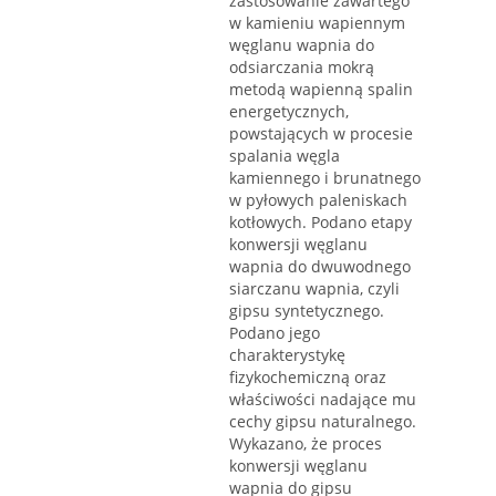
zastosowanie zawartego
w kamieniu wapiennym
węglanu wapnia do
odsiarczania mokrą
metodą wapienną spalin
energetycznych,
powstających w procesie
spalania węgla
kamiennego i brunatnego
w pyłowych paleniskach
kotłowych. Podano etapy
konwersji węglanu
wapnia do dwuwodnego
siarczanu wapnia, czyli
gipsu syntetycznego.
Podano jego
charakterystykę
fizykochemiczną oraz
właściwości nadające mu
cechy gipsu naturalnego.
Wykazano, że proces
konwersji węglanu
wapnia do gipsu