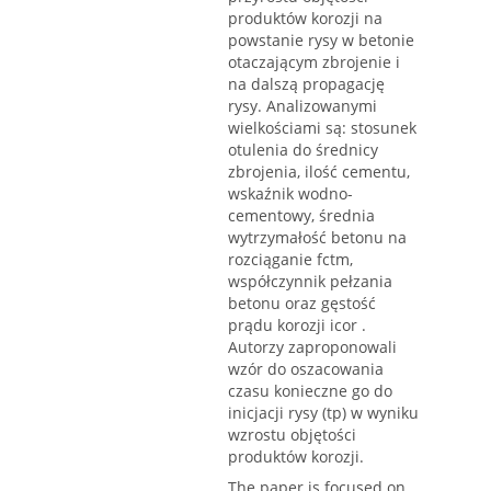
produktów korozji na
powstanie rysy w betonie
otaczającym zbrojenie i
na dalszą propagację
rysy. Analizowanymi
wielkościami są: stosunek
otulenia do średnicy
zbrojenia, ilość cementu,
wskaźnik wodno-
cementowy, średnia
wytrzymałość betonu na
rozciąganie fctm,
współczynnik pełzania
betonu oraz gęstość
prądu korozji icor .
Autorzy zaproponowali
wzór do oszacowania
czasu konieczne go do
inicjacji rysy (tp) w wyniku
wzrostu objętości
produktów korozji.
The paper is focused on