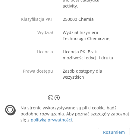
activity.
Klasyfikacja PKT
250000 Chemia
Wydział
Wydział Inżynierii i
Technologii Chemicznej
Licencja
Licencja PK. Brak
możliwości edycji i druku.
Prawa dostępu
Zasób dostępny dla
wszystkich
Except where otherwise noted, content on this
Na stronie wykorzystywane są pliki cookie, bądź
site is licensed under a Creative Commons
Attribution 4.0 International license.
podobne rozwiązania. Aby poznać szczegóły zapoznaj
się z
polityką prywatności
.
Rozumiem