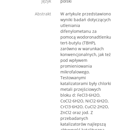
Język
polski
Abstrakt
W artykule przedstawiono
wyniki badań dotyczących
utleniania
difenylometanu za
pomocą wodoronadtlenku
tert-butylu (TBHP),
zarówno w warunkach
konwencjonalnych, jak też
pod wpływem
promieniowania
mikrofalowego.
Testowanymi
katalizatorami były chlorki
metali przejściowych
bloku d: FeCl3·6H2O,
CoCl2·6H2O, NiCl2·6H2O,
CrCl3·6H2O, CuCl2·2H2O,
ZnCl2 oraz jod. Z
przebadanych
katalizatorów najlepszą
aktywność katalityczną