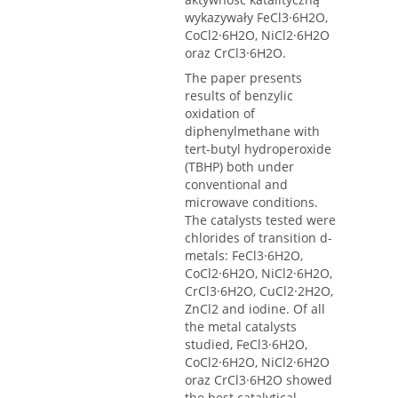
wykazywały FeCl3·6H2O,
CoCl2·6H2O, NiCl2·6H2O
oraz CrCl3·6H2O.
The paper presents
results of benzylic
oxidation of
diphenylmethane with
tert-butyl hydroperoxide
(TBHP) both under
conventional and
microwave conditions.
The catalysts tested were
chlorides of transition d-
metals: FeCl3·6H2O,
CoCl2·6H2O, NiCl2·6H2O,
CrCl3·6H2O, CuCl2·2H2O,
ZnCl2 and iodine. Of all
the metal catalysts
studied, FeCl3·6H2O,
CoCl2·6H2O, NiCl2·6H2O
oraz CrCl3·6H2O showed
the best catalytical