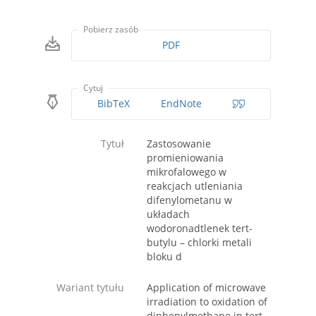
Pobierz zasób
PDF
Cytuj
BibTeX
EndNote
Tytuł
Zastosowanie
promieniowania
mikrofalowego w
reakcjach utleniania
difenylometanu w
układach
wodoronadtlenek tert-
butylu – chlorki metali
bloku d
Wariant tytułu
Application of microwave
irradiation to oxidation of
diphenylmethane in tert-