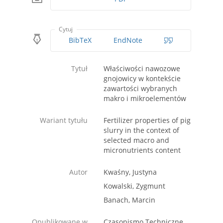
Cytuj
BibTeX
EndNote
Tytuł
Właściwości nawozowe
gnojowicy w kontekście
zawartości wybranych
makro i mikroelementów
Wariant tytułu
Fertilizer properties of pig
slurry in the context of
selected macro and
micronutrients content
Autor
Kwaśny, Justyna
Kowalski, Zygmunt
Banach, Marcin
Opublikowane w
Czasopismo Techniczne.