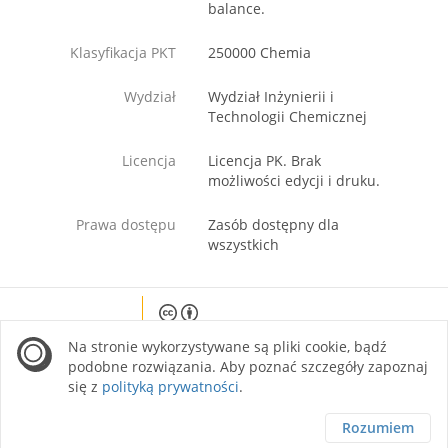
balance.
Klasyfikacja PKT
250000 Chemia
Wydział
Wydział Inżynierii i
Technologii Chemicznej
Licencja
Licencja PK. Brak
możliwości edycji i druku.
Prawa dostępu
Zasób dostępny dla
wszystkich
Except where otherwise noted, content on this
Na stronie wykorzystywane są pliki cookie, bądź
site is licensed under a Creative Commons
Attribution 4.0 International license.
podobne rozwiązania. Aby poznać szczegóły zapoznaj
się z
polityką prywatności
.
Rozumiem