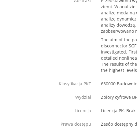
Abstrakt
Przedstawiono wy
ziemi. W analizi
analizę modalną 
analizę dynamicz
analizy dowodzą,
zaobserwowano na
The aim of the pa
disconnector SGF 
investigated. Fir
detailed nonline
The results of th
the highest level
Klasyfikacja PKT
630000 Budowni
Wydział
Zbiory cyfrowe B
Licencja
Licencja PK. Brak
Prawa dostępu
Zasób dostępny d