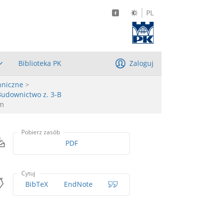
PL
Biblioteka PK
Zaloguj
hniczne
>
Budownictwo z. 3-B
ym
Pobierz zasób
PDF
Cytuj
BibTeX
EndNote