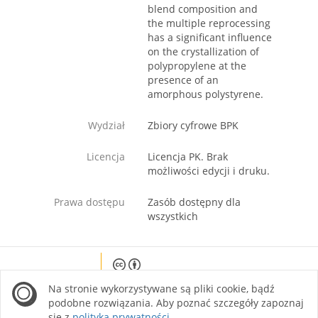
blend composition and
the multiple reprocessing
has a significant influence
on the crystallization of
polypropylene at the
presence of an
amorphous polystyrene.
Wydział
Zbiory cyfrowe BPK
Licencja
Licencja PK. Brak
możliwości edycji i druku.
Prawa dostępu
Zasób dostępny dla
wszystkich
Except where otherwise noted, content on this
Na stronie wykorzystywane są pliki cookie, bądź
site is licensed under a Creative Commons
Attribution 4.0 International license.
podobne rozwiązania. Aby poznać szczegóły zapoznaj
się z
polityką prywatności
.